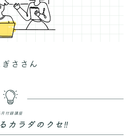
なぎささん
5月付録講座
るカラダのクセ‼