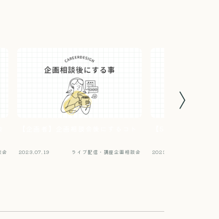
会
【企画者】企画相談会後にするコト
【5月企画相談会｜
談会
2023.07.19
ライブ配信・講座企画相談会
2023.09.19
ライ