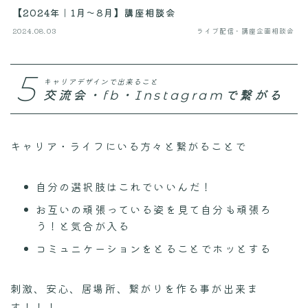
【2024年｜1月〜8月】講座相談会
2024.08.03
ライブ配信・講座企画相談会
5
キャリアデザインで出来ること
交流会・fb・Instagramで繋がる
キャリア・ライフにいる方々と繋がることで
自分の選択肢はこれでいいんだ！
お互いの頑張っている姿を見て自分も頑張ろ
う！と気合が入る
コミュニケーションをとることでホッとする
刺激、安心、居場所、繋がりを作る事が出来ま
す！！！